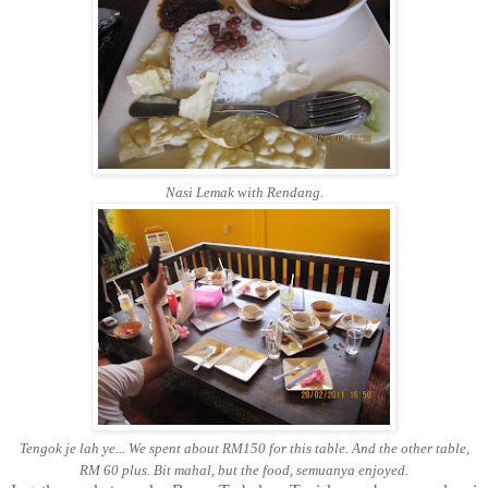
Nasi Lemak with Rendang.
Tengok je lah ye... We spent about RM150 for this table. And the other table,
RM 60 plus. Bit mahal, but the food, semuanya enjoyed.