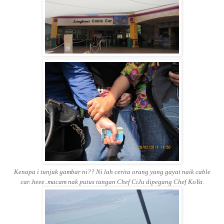
Kenapa i tunjuk gambar ni?? Ni lah cerita orang yang gayat naik cable
car..heee..macam nak putus tangan Chef CiJu dipegang Chef KoYa.