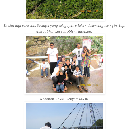
Di sini lagi seru sih.. Sesiapa yang tak gayat, silakan. I memang teringin. Tapi
disebabkan knee problem, lupakan..
Kekonon. Takut..Senyum lak tu.