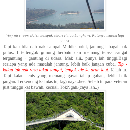
Very nice view. Boleh nampak whole Pulau Langkawi. Katanya malam lagi
cantik.
Tapi kan bila dah nak sampai Middle point, jantung i bagai nak
putus. I tertengok gunung berbatu dan memang terasa sangat
tergantung - gantung di udara. Mak aiii.. punya lah tinggi.Bagi
sesiapa yang ada masalah jantung, lebih baik jangan cuba.
Tip -
kalau tak nak rasa takut sangat, tengok aje ke arah laut.
K lah tu.
Tapi kalau jenis yang memang gayat tahap gaban, lebih baik
jangan. Terkencing kat atas tu, lagi naya..hee..Sebab tu para veteran
just tunggu kat bawah, kecuali TokNgah.(caya lah..)