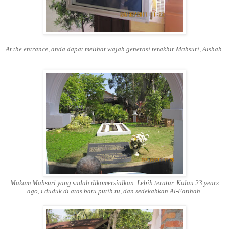
At the entrance, anda dapat melihat wajah generasi terakhir Mahsuri, Aishah.
Makam Mahsuri yang sudah dikomersialkan. Lebih teratur. Kalau 23 years
ago, i duduk di atas batu putih tu, dan sedekahkan Al-Fatihah.