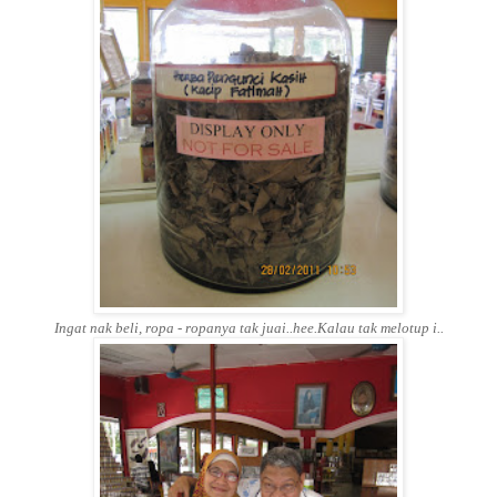
Ingat nak beli, ropa - ropanya tak juai..hee.Kalau tak melotup i..