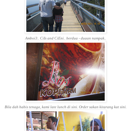
Amboi3.. CiIs and CiEni.. berdua - duaan nampak..
Bila dah habis tenaga, kami late lunch di sini. Order sakan kitarang kat sini.