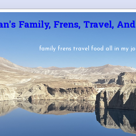
an's Family, Frens, Travel, An
family frens travel food all in my j