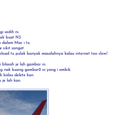
gi sedih ni.
ak buat N3.
dalam Mac i tu.
sikit sangat.
load tu pulak banyak masalahnya kalau internet too slow/.
i blasah je lah gambar ni.
ng nak buang gambar2 ni yang i ambik.
k kalau delete kan.
 je lah kan.