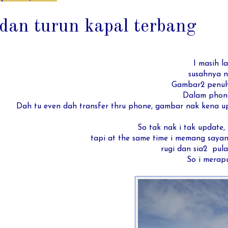
dan turun kapal terbang
I masih la
susahnya n
Gambar2 penuh 
Dalam phone 
Dah tu even dah transfer thru phone, gambar nak kena up
So tak nak i tak update, 
tapi at the same time i memang saya
rugi dan sia2 pula
So i merapu