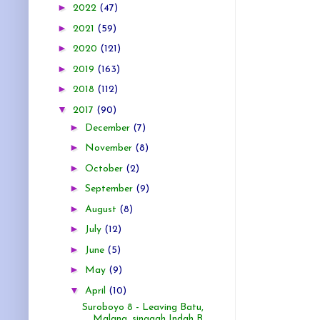
►
2022
(47)
►
2021
(59)
►
2020
(121)
►
2019
(163)
►
2018
(112)
▼
2017
(90)
►
December
(7)
►
November
(8)
►
October
(2)
►
September
(9)
►
August
(8)
►
July
(12)
►
June
(5)
►
May
(9)
▼
April
(10)
Suroboyo 8 - Leaving Batu,
Malang. singgah Indah B...